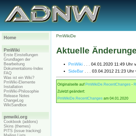
PmWikiDe
Home
Aktuelle Änderung
PmWiki
Erste Einstellungen
Grundlagen der
Bearbeitung
PmWiki
. . . 04.01.2020 11:49 Uhr 
Dokumentations-Index
SideBar
. . . 03.04.2012 21:23 Uhr 
FAQ
Was ist ein Wiki?
PmWiki-Elemente
Originalseite auf
PmWikiDe.RecentChanges
-
R
Installation
PmWiki-Philosophie
Zuletzt geändert:
Release Notes
PmWikiDe.RecentChanges
am 04.01.2020
ChangeLog
WikiSandbox
pmwiki.org
Cookbook (addons)
Skins (themes)
PITS (issue tracking)
Mailing Lists